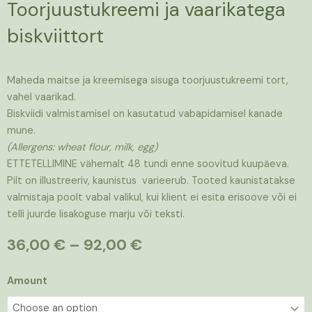
Toorjuustukreemi ja vaarikatega
biskviittort
Maheda maitse ja kreemisega sisuga toorjuustukreemi tort,
vahel vaarikad.
Biskviidi valmistamisel on kasutatud vabapidamisel kanade
mune.
(Allergens: wheat flour, milk, egg)
ETTETELLIMINE vähemalt 48 tundi enne soovitud kuupäeva.
Pilt on illustreeriv, kaunistus varieerub. Tooted kaunistatakse
valmistaja poolt vabal valikul, kui klient ei esita erisoove või ei
telli juurde lisakoguse marju või teksti.
Price
36,00
€
–
92,00
€
range:
36,00 €
Toorjuustukreemi
Amount
through
ja
92,00 €
vaarikatega