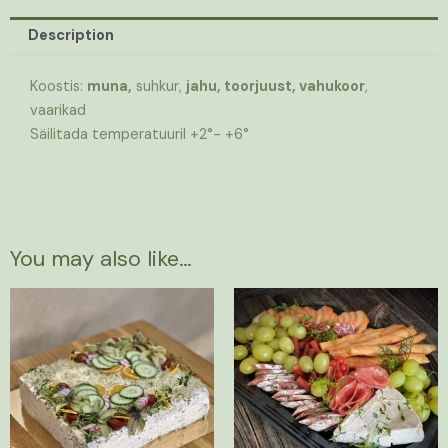
Description
Koostis:
muna,
suhkur,
jahu, toorjuust, vahukoor
,
vaarikad
Säilitada temperatuuril +2°- +6°
You may also like…
Price
This
range:
product
42,00 €
has
through
73,50 €
multiple
variants.
The
options