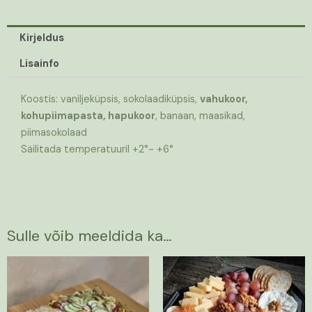
Kirjeldus
Lisainfo
Koostis: vaniljeküpsis, sokolaadiküpsis,
vahukoor,
kohupiimapasta, hapukoor
, banaan, maasikad,
piimasokolaad
Säilitada temperatuuril +2°- +6°
Sulle võib meeldida ka…
Hinnavahemik:
Sellel
42,00 €
tootel
kuni
on
73,50 €