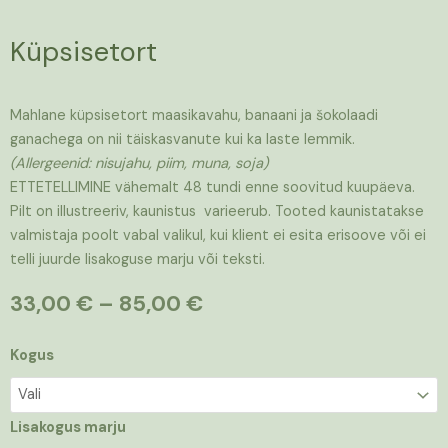
Küpsisetort
Mahlane küpsisetort maasikavahu, banaani ja šokolaadi
ganachega on nii täiskasvanute kui ka laste lemmik.
(Allergeenid: nisujahu, piim, muna, soja)
ETTETELLIMINE vähemalt 48 tundi enne soovitud kuupäeva.
Pilt on illustreeriv, kaunistus varieerub. Tooted kaunistatakse
valmistaja poolt vabal valikul, kui klient ei esita erisoove või ei
telli juurde lisakoguse marju või teksti.
Hinnavahemik:
33,00
€
–
85,00
€
33,00 €
kuni
Küpsisetort
Kogus
85,00 €
kogus
Lisakogus marju