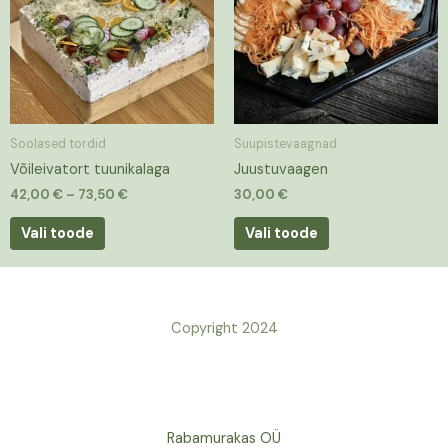
mitu
varianti.
Valikuid
saab
teha
tootelehel.
Soolased tordid
Suupistevaagnad
Võileivatort tuunikalaga
Juustuvaagen
42,00
€
–
73,50
€
30,00
€
Vali toode
Vali toode
Copyright 2024
Rabamurakas OÜ