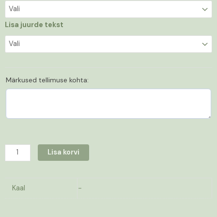
Lisa juurde tekst
Märkused tellimuse kohta:
Lisa korvi
Kaal
-